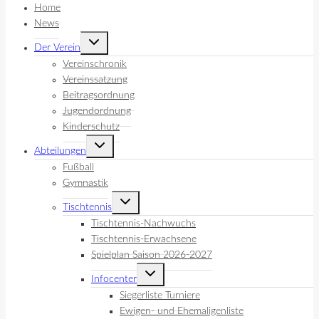
Home
News
Untermenü
Der Verein
umschalten
Vereinschronik
Vereinssatzung
Beitragsordnung
Jugendordnung
Kinderschutz
Untermenü
Abteilungen
umschalten
Fußball
Gymnastik
Untermenü
Tischtennis
umschalten
Tischtennis-Nachwuchs
Tischtennis-Erwachsene
Spielplan Saison 2026-2027
Untermenü
Infocenter
umschalten
Siegerliste Turniere
Ewigen- und Ehemaligenliste